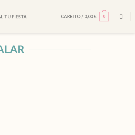
0
CARRITO /
0,00
€
L TU FIESTA
ALAR