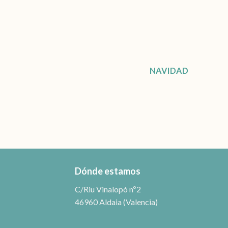
NAVIDAD
Dónde estamos
C/Riu Vinalopó nº2
46960 Aldaia (Valencia)