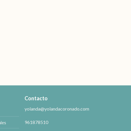
Contacto
yolanda@yolandacoronado.com
961878510
ales