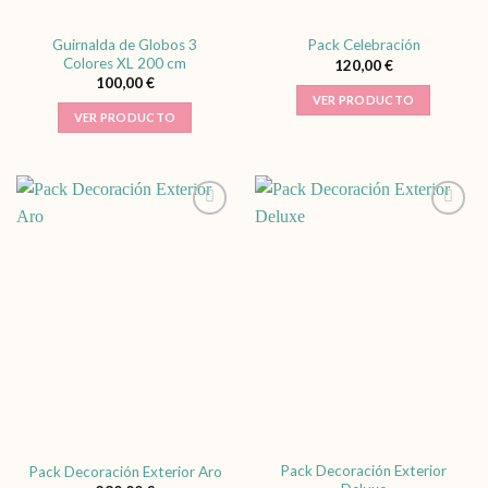
Guirnalda de Globos 3
Pack Celebración
Colores XL 200 cm
120,00
€
100,00
€
Este
VER PRODUCTO
VER PRODUCTO
producto
tiene
múltiples
variantes.
Las
opciones
se
pueden
elegir
en
la
página
de
producto
Pack Decoración Exterior
Pack Decoración Exterior Aro