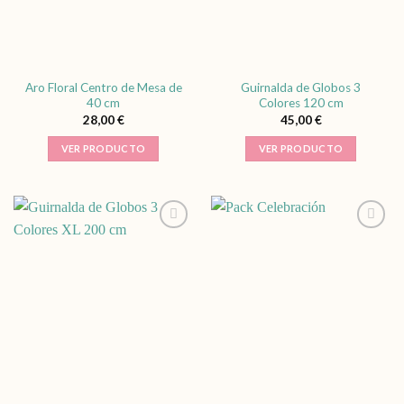
Aro Floral Centro de Mesa de
Guirnalda de Globos 3
40 cm
Colores 120 cm
28,00
€
45,00
€
Este
Este
VER PRODUCTO
VER PRODUCTO
producto
product
tiene
tiene
múltiples
múltiple
variantes.
variantes
Las
Las
opciones
opciones
se
se
pueden
pueden
elegir
elegir
en
en
la
la
página
página
de
de
producto
product